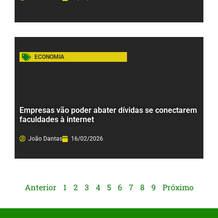
ECONOMIA
Empresas vão poder abater dívidas se conectarem
faculdades à internet
João Dantas
16/02/2026
Anterior
1
2
3
4
5
6
7
8
9
Próximo