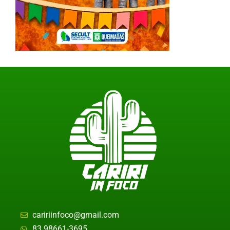
caririinfoco@gmail.com
83 98661-3695