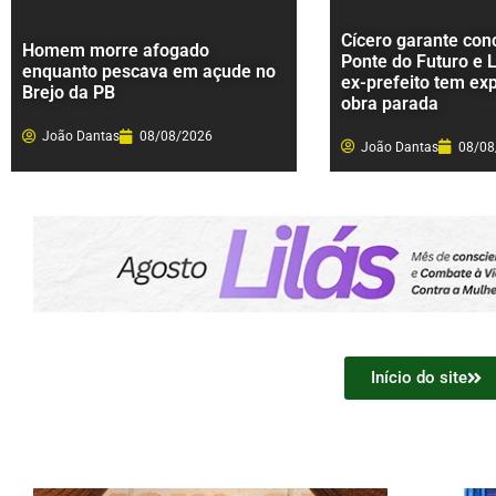
Cícero garante con
Homem morre afogado
Ponte do Futuro e 
enquanto pescava em açude no
ex-prefeito tem ex
Brejo da PB
obra parada
João Dantas
08/08/2026
João Dantas
08/08
Início do site