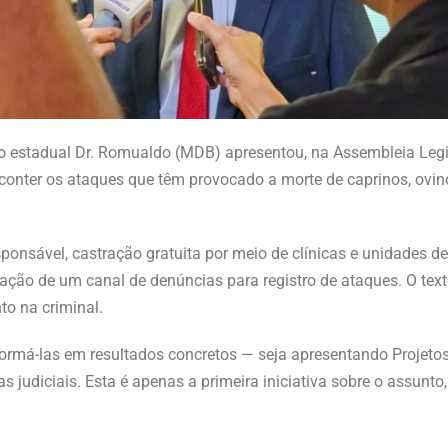
o estadual Dr. Romualdo (MDB) apresentou, na Assembleia Legis
 é conter os ataques que têm provocado a morte de caprinos, ovi
onsável, castração gratuita por meio de clínicas e unidades d
iação de um canal de denúncias para registro de ataques. O te
to na criminal.
má-las em resultados concretos — seja apresentando Projetos d
 judiciais. Esta é apenas a primeira iniciativa sobre o assunt