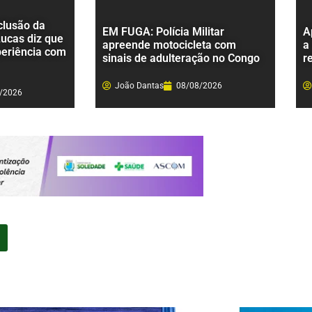
clusão da
EM FUGA: Polícia Militar
A
Lucas diz que
apreende motocicleta com
a
periência com
sinais de adulteração no Congo
r
João Dantas
08/08/2026
/2026