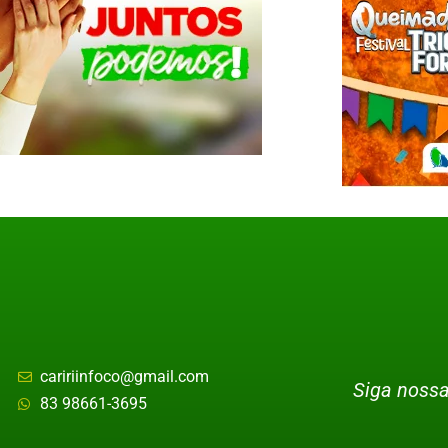
caririinfoco@gmail.com
Siga nossa
83 98661-3695