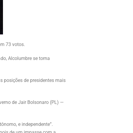
om 73 votos.
ado, Alcolumbre se torna
s posições de presidentes mais
erno de Jair Bolsonaro (PL) —
utônomo, e independente”.
epois de um impasse com a