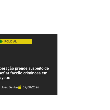
POLICIAL
peração prende suspeito de
hefiar facção criminosa em
ayeux
João Dantas
07/08/2026