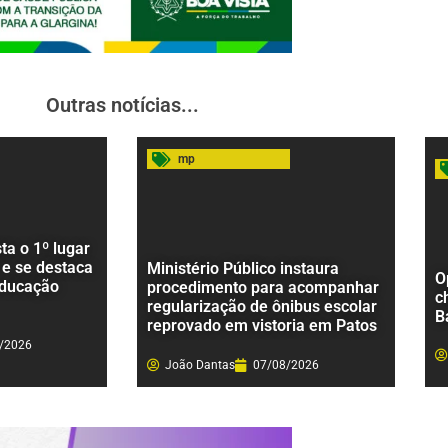
Outras notícias...
mp
a o 1º lugar
 e se destaca
Ministério Público instaura
O
educação
procedimento para acompanhar
c
regularização de ônibus escolar
B
reprovado em vistoria em Patos
/2026
João Dantas
07/08/2026