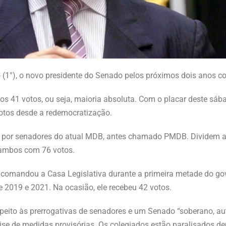
o (1°), o novo presidente do Senado pelos próximos dois anos c
s 41 votos, ou seja, maioria absoluta. Com o placar deste sáb
votos desde a redemocratização.
s por senadores do atual MDB, antes chamado PMDB. Dividem a
 ambos com 76 votos.
 comandou a Casa Legislativa durante a primeira metade do gov
 2019 e 2021. Na ocasião, ele recebeu 42 votos.
peito às prerrogativas de senadores e um Senado “soberano, a
se de medidas provisórias. Os colegiados estão paralisados d