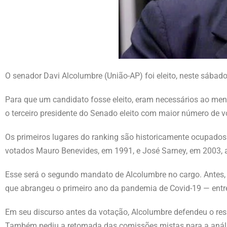
O senador Davi Alcolumbre (União-AP) foi eleito, neste sábad
Para que um candidato fosse eleito, eram necessários ao meno
o terceiro presidente do Senado eleito com maior número de 
Os primeiros lugares do ranking são historicamente ocupado
votados Mauro Benevides, em 1991, e José Sarney, em 2003,
Esse será o segundo mandato de Alcolumbre no cargo. Antes,
que abrangeu o primeiro ano da pandemia de Covid-19 — entre
Em seu discurso antes da votação, Alcolumbre defendeu o res
Também pediu a retomada das comissões mistas para a análi