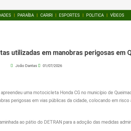
DADES
PARAÍBA
CARIRI
ESPORTES
POLITICA
VÍDEOS
tas utilizadas em manobras perigosas em 
João Dantas
01/07/2026
M apreendeu uma motocicleta Honda CG no município de Queimad
nobras perigosas em vias públicas da cidade, colocando em risco
ncaminhada ao pátio do DETRAN para a adoção das medidas admini