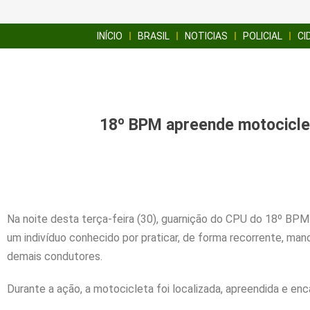
INÍCIO
BRASIL
NOTICIAS
POLICIAL
CI
18º BPM apreende motocicle
Na noite desta terça-feira (30), guarnição do CPU do 18º BP
um indivíduo conhecido por praticar, de forma recorrente, ma
demais condutores.
Durante a ação, a motocicleta foi localizada, apreendida e e