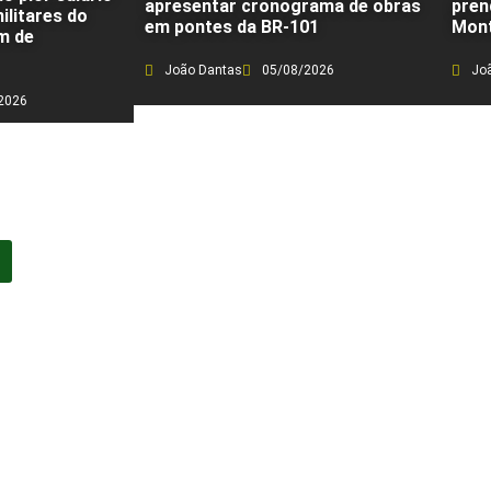
apresentar cronograma de obras
pren
ilitares do
em pontes da BR-101
Mont
m de
João Dantas
05/08/2026
Jo
2026