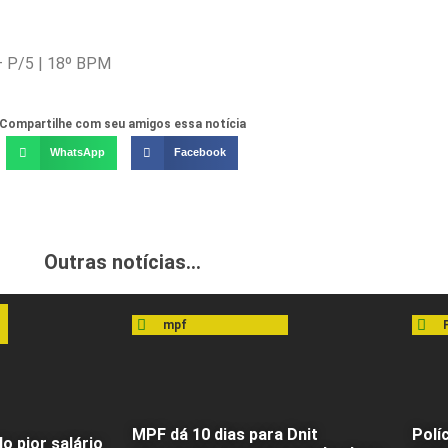
– P/5 | 18º BPM
Compartilhe com seu amigos essa notícia
WhatsApp
Facebook
Outras notícias...
mpf
MPF dá 10 dias para Dnit
Polí
o pior salário