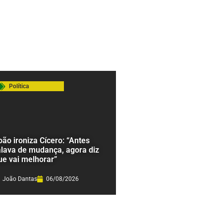
Política
oão ironiza Cícero: “Antes
alava de mudança, agora diz
ue vai melhorar”
João Dantas
06/08/2026