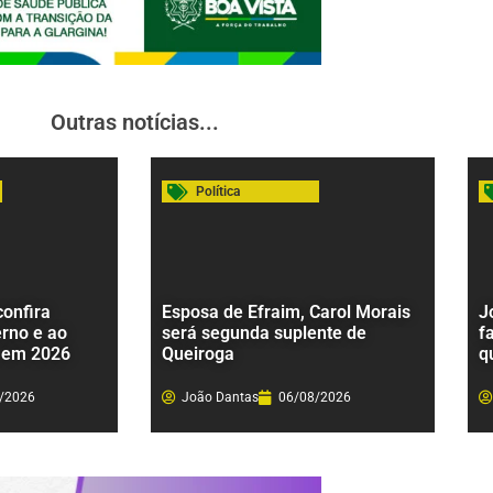
Outras notícias...
Política
onfira
Esposa de Efraim, Carol Morais
J
rno e ao
será segunda suplente de
f
 em 2026
Queiroga
q
/2026
João Dantas
06/08/2026