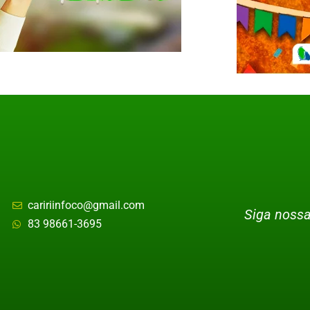
caririinfoco@gmail.com
Siga nossa
83 98661-3695