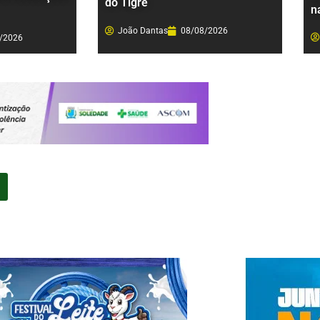
do Tigre
n
João Dantas
08/08/2026
/2026