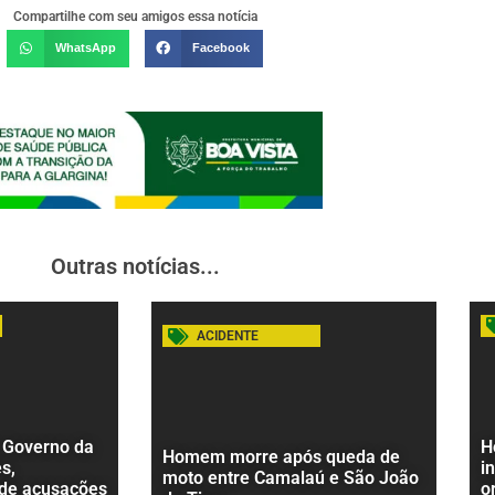
Compartilhe com seu amigos essa notícia
WhatsApp
Facebook
Outras notícias...
ACIDENTE
 Governo da
H
Homem morre após queda de
s,
i
moto entre Camalaú e São João
 de acusações
o