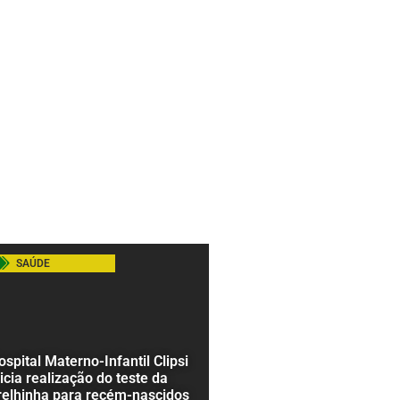
SAÚDE
ospital Materno-Infantil Clipsi
nicia realização do teste da
relhinha para recém-nascidos