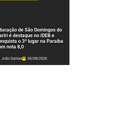
ducação de São Domingos do
ariri é destaque no IDEB e
onquista o 3º lugar na Paraíba
om nota 8,0
João Dantas
06/08/2026