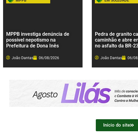
MPPB
EM SOLEDADE
MPPB investiga denúncia de
Pedra de granito ca
possível nepotismo na
caminhão e abre e
Prefeitura de Dona Inês
no asfalto da BR-2
João Dantas
06/08/2026
João Dantas
06/08
Início do site