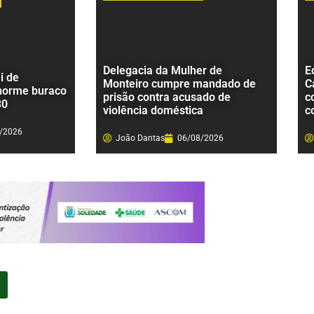
Delegacia da Mulher de
E
i de
Monteiro cumpre mandado de
C
norme buraco
prisão contra acusado de
c
30
violência doméstica
c
/2026
João Dantas
06/08/2026