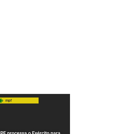
mpf
PF processa o Exército para