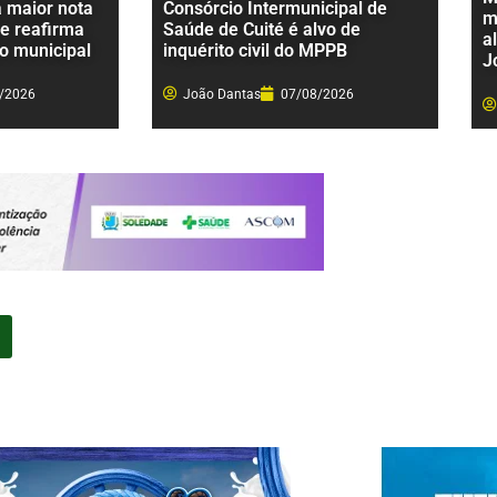
a maior nota
Consórcio Intermunicipal de
m
 e reafirma
Saúde de Cuité é alvo de
a
o municipal
inquérito civil do MPPB
J
/2026
João Dantas
07/08/2026