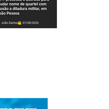
udar nome de quartel com
lusão a ditadura militar, em
oão Pessoa
João Dantas
07/08/2026