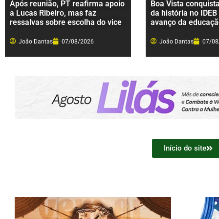
Após reunião, PT reafirma apoio
Boa Vista conquist
a Lucas Ribeiro, mas faz
da história no IDEB
ressalvas sobre escolha do vice
avanço da educaçã
João Dantas
07/08/2026
João Dantas
07/08
Início do site