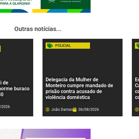
Outras notícias...
POLICIAL
Delegacia da Mulher de
E
i de
Monteiro cumpre mandado de
C
norme buraco
prisão contra acusado de
c
30
violência doméstica
c
/2026
João Dantas
06/08/2026