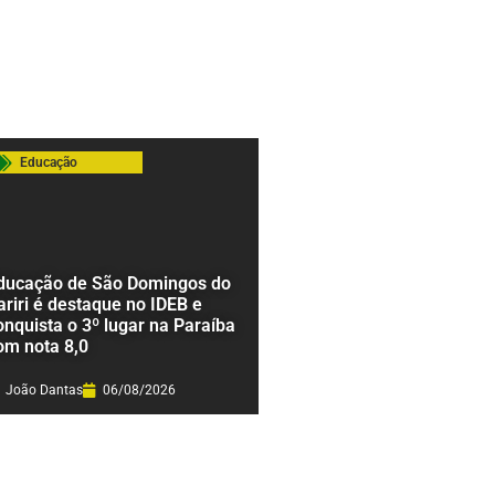
Educação
ducação de São Domingos do
ariri é destaque no IDEB e
onquista o 3º lugar na Paraíba
om nota 8,0
João Dantas
06/08/2026