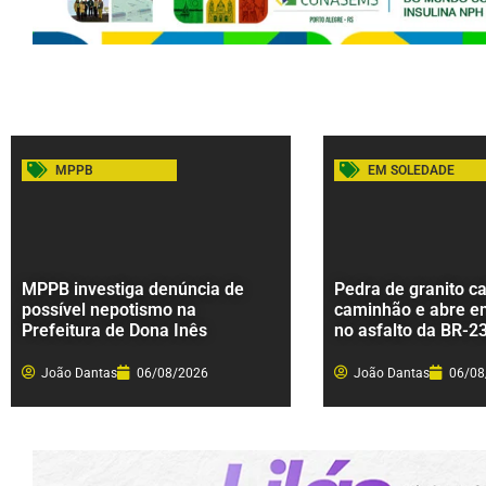
MPPB
EM SOLEDADE
MPPB investiga denúncia de
Pedra de granito ca
possível nepotismo na
caminhão e abre e
Prefeitura de Dona Inês
no asfalto da BR-2
João Dantas
06/08/2026
João Dantas
06/08