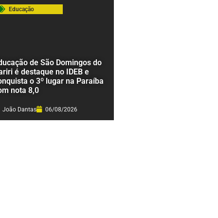
Educação
ducação de São Domingos do
ariri é destaque no IDEB e
onquista o 3º lugar na Paraíba
om nota 8,0
João Dantas
06/08/2026