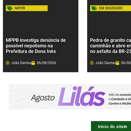
MPPB
EM SOLEDADE
MPPB investiga denúncia de
Pedra de granito ca
possível nepotismo na
caminhão e abre e
Prefeitura de Dona Inês
no asfalto da BR-2
João Dantas
06/08/2026
João Dantas
06/08
Início do site