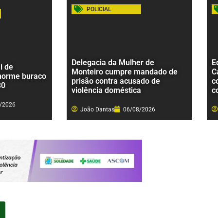
POLICIAL
Delegacia da Mulher de
E
i de
Monteiro cumpre mandado de
C
norme buraco
prisão contra acusado de
c
30
violência doméstica
c
/2026
João Dantas
06/08/2026