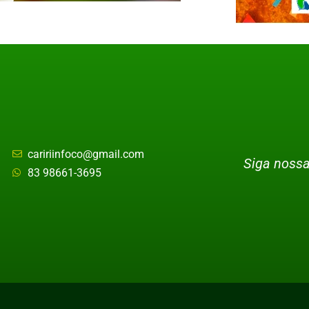
caririinfoco@gmail.com
Siga nossa
83 98661-3695