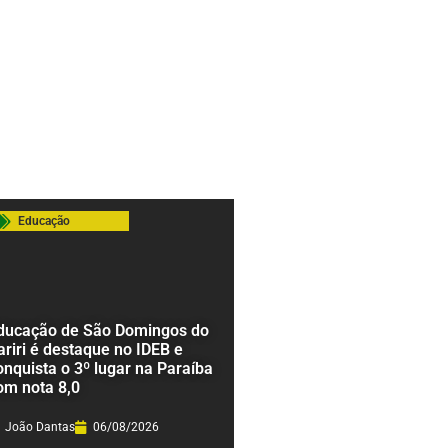
Educação
ducação de São Domingos do
ariri é destaque no IDEB e
onquista o 3º lugar na Paraíba
om nota 8,0
João Dantas
06/08/2026