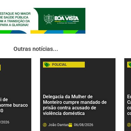
Outras notícias...
POLICIAL
Delegacia da Mulher de
E
i de
Monteiro cumpre mandado de
C
norme buraco
prisão contra acusado de
c
30
violência doméstica
c
/2026
João Dantas
06/08/2026