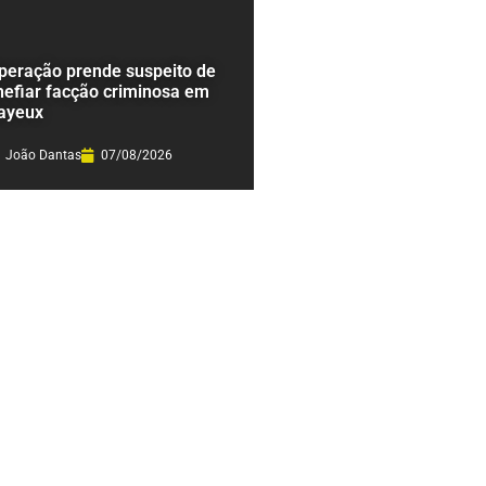
peração prende suspeito de
hefiar facção criminosa em
ayeux
João Dantas
07/08/2026