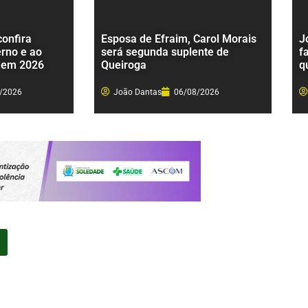
onfira
Esposa de Efraim, Carol Morais
J
rno e ao
será segunda suplente de
f
 em 2026
Queiroga
q
/2026
João Dantas
06/08/2026