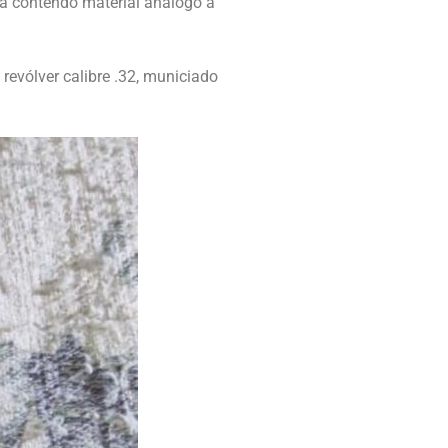
a contendo material análogo à
 revólver calibre .32, municiado