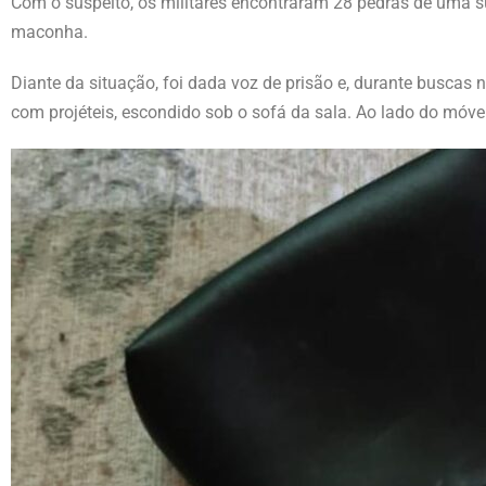
Com o suspeito, os militares encontraram 28 pedras de uma 
maconha.
Diante da situação, foi dada voz de prisão e, durante buscas n
com projéteis, escondido sob o sofá da sala. Ao lado do móv