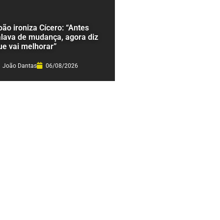
oão ironiza Cícero: “Antes
alava de mudança, agora diz
ue vai melhorar”
João Dantas
06/08/2026