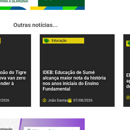
Outras notícias...
Educação
João do Tigre
IDEB: Educação de Sumé
E
ova van zero
alcança maior nota da história
a
ender à
nos anos iniciais do Ensino
d
Fundamental
/2026
João Dantas
07/08/2026