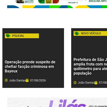
NOVO VEÍCULO
POLICIAL
Prefeitura de São 
Operação prende suspeito de
amplia frota com n
chefiar facção criminosa em
quilômetro para at
Bayeux
população
João Dantas
07/08/2026
João Dantas
07/08