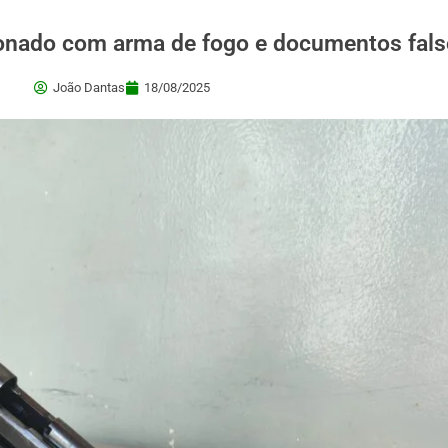
 clonado com arma de fogo e documentos fal
João Dantas
18/08/2025