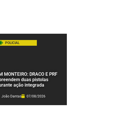
POLICIAL
M MONTEIRO: DRACO E PRF
preendem duas pistolas
urante ação integrada
João Dantas
07/08/2026