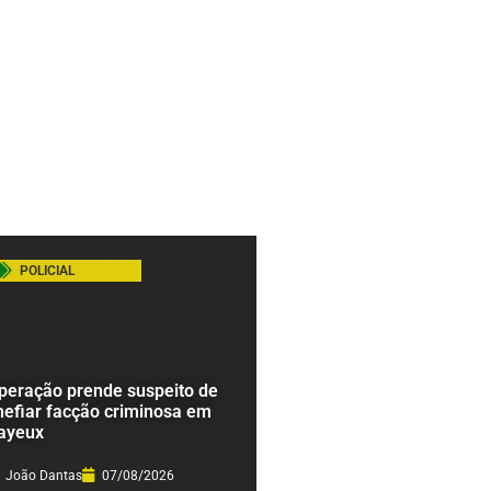
POLICIAL
peração prende suspeito de
hefiar facção criminosa em
ayeux
João Dantas
07/08/2026