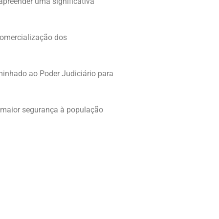
 apreender uma significativa
comercialização dos
minhado ao Poder Judiciário para
ir maior segurança à população