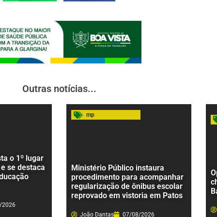
Outras notícias...
mp
a o 1º lugar
 e se destaca
Ministério Público instaura
O
educação
procedimento para acompanhar
c
regularização de ônibus escolar
B
reprovado em vistoria em Patos
/2026
João Dantas
07/08/2026