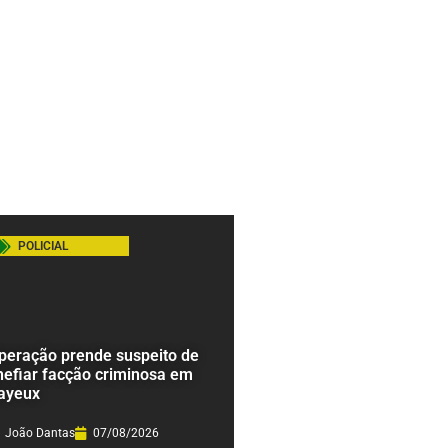
POLICIAL
peração prende suspeito de
hefiar facção criminosa em
ayeux
João Dantas
07/08/2026