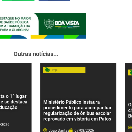
Outras notícias...
mp
a o 1º lugar
 e se destaca
Ministério Público instaura
O
educação
procedimento para acompanhar
c
regularização de ônibus escolar
B
reprovado em vistoria em Patos
/2026
João Dantas
07/08/2026