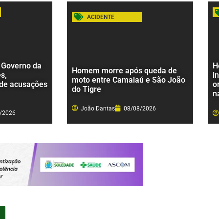
ACIDENTE
 Governo da
H
Homem morre após queda de
s,
i
moto entre Camalaú e São João
 de acusações
o
do Tigre
n
João Dantas
08/08/2026
/2026