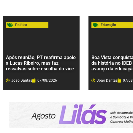
Política
Educação
Após reunião, PT reafirma apoio
Boa Vista conquist
a Lucas Ribeiro, mas faz
da história no IDEB
ressalvas sobre escolha do vice
avanço da educaçã
João Dantas
07/08/2026
João Dantas
07/08