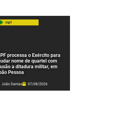
mpf
PF processa o Exército para
udar nome de quartel com
lusão a ditadura militar, em
oão Pessoa
João Dantas
07/08/2026