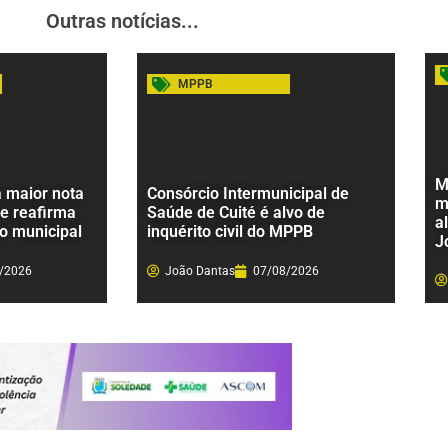
Outras notícias...
MPPB
M
a maior nota
Consórcio Intermunicipal de
m
 e reafirma
Saúde de Cuité é alvo de
a
o municipal
inquérito civil do MPPB
J
/2026
João Dantas
07/08/2026