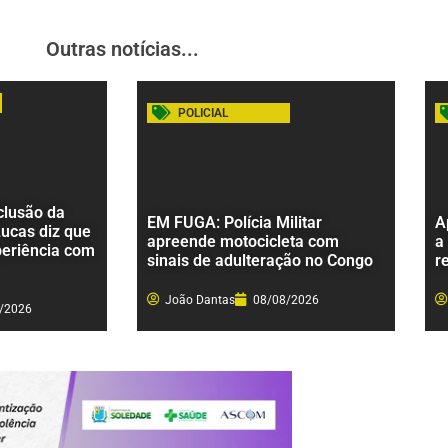
Outras notícias...
POLICIAL
clusão da
EM FUGA: Polícia Militar
A
Lucas diz que
apreende motocicleta com
a
periência com
sinais de adulteração no Congo
r
João Dantas
08/08/2026
/2026