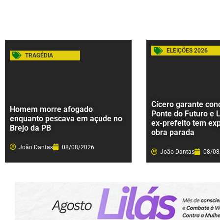
ELEIÇÕES 2026
TRAGÉDIA
Cícero garante con
Homem morre afogado
Ponte do Futuro e 
enquanto pescava em açude no
ex-prefeito tem ex
Brejo da PB
obra parada
João Dantas
08/08/2026
João Dantas
08/08