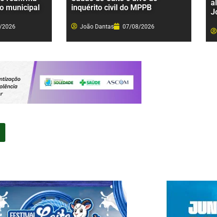
a
o municipal
inquérito civil do MPPB
J
/2026
João Dantas
07/08/2026