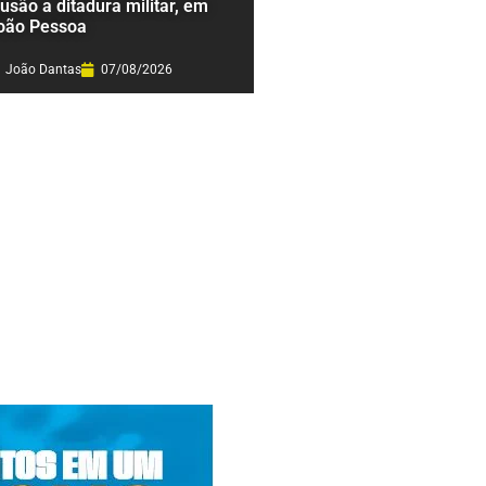
lusão a ditadura militar, em
oão Pessoa
João Dantas
07/08/2026