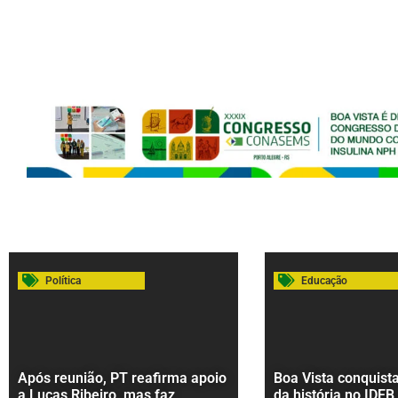
Política
Educação
Após reunião, PT reafirma apoio
Boa Vista conquist
a Lucas Ribeiro, mas faz
da história no IDEB