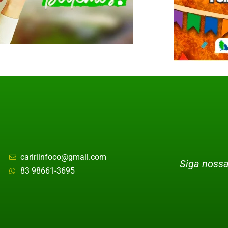
caririinfoco@gmail.com
Siga nossa
83 98661-3695