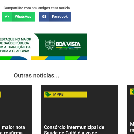
Compartilhe com seu amigos essa notícia
WhatsApp
Facebook
Outras notícias...
MPPB
M
a maior nota
Consórcio Intermunicipal de
m
 e reafirma
Saúde de Cuité é alvo de