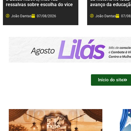
ressalvas sobre escolha do vice
avanço da educaçã
João Dantas
07/08/2026
João Dantas
07/08
Início do site