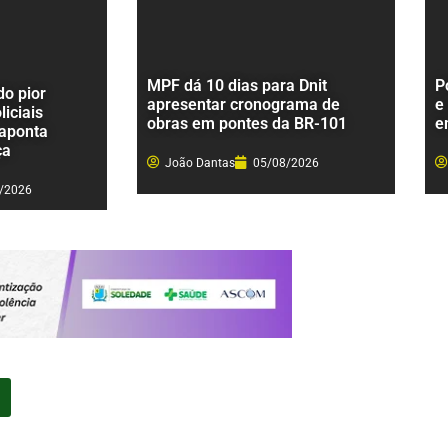
MPF dá 10 dias para Dnit
P
o pior
apresentar cronograma de
e
liciais
obras em pontes da BR-101
e
 aponta
ça
João Dantas
05/08/2026
/2026