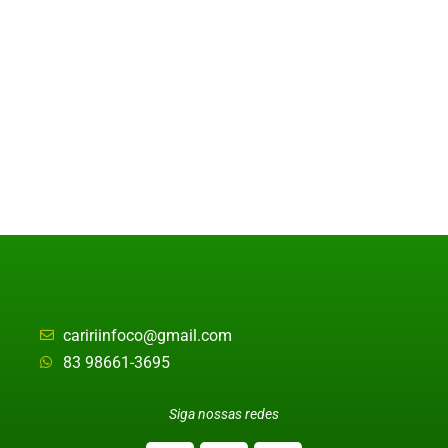
caririinfoco@gmail.com
83 98661-3695
Siga nossas redes