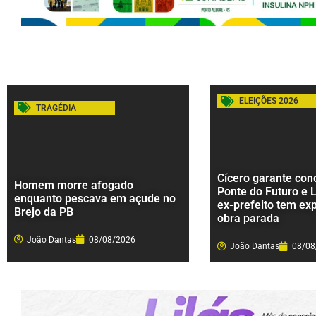
ELEIÇÕES 2026
TRAGÉDIA
Cícero garante con
Homem morre afogado
Ponte do Futuro e 
enquanto pescava em açude no
ex-prefeito tem ex
Brejo da PB
obra parada
João Dantas
08/08/2026
João Dantas
08/08