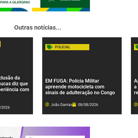
Outras notícias...
POLICIAL
clusão da
EM FUGA: Polícia Militar
A
Lucas diz que
apreende motocicleta com
a
periência com
sinais de adulteração no Congo
r
João Dantas
08/08/2026
/2026