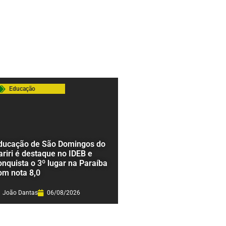
Educação
ducação de São Domingos do
ariri é destaque no IDEB e
onquista o 3º lugar na Paraíba
om nota 8,0
João Dantas
06/08/2026