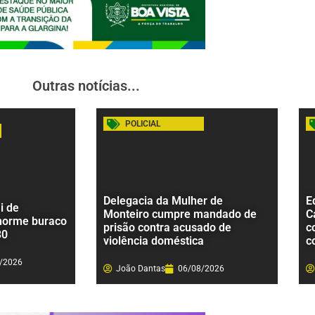
Outras notícias...
POLICIAL
Delegacia da Mulher de
E
i de
Monteiro cumpre mandado de
C
norme buraco
prisão contra acusado de
c
30
violência doméstica
c
/2026
João Dantas
06/08/2026