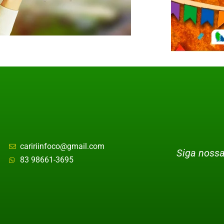
caririinfoco@gmail.com
Siga nossa
83 98661-3695