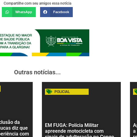
Compartilhe com seu amigos essa notícia
WhatsApp
Facebook
Outras notícias...
POLICIAL
clusão da
EM FUGA: Polícia Militar
A
Lucas diz que
apreende motocicleta com
a
periência com
sinais de adulteração no Congo
r