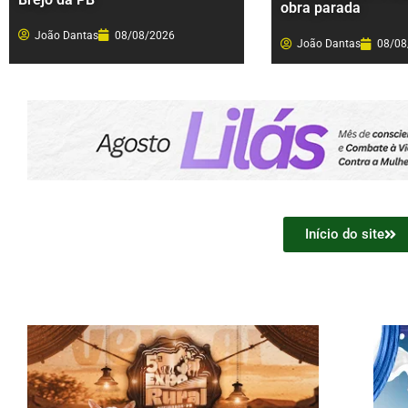
obra parada
João Dantas
08/08/2026
João Dantas
08/08
Início do site