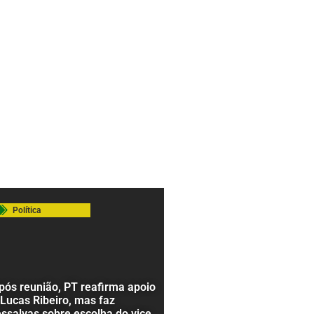
Política
pós reunião, PT reafirma apoio
 Lucas Ribeiro, mas faz
essalvas sobre escolha do vice