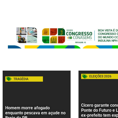
ELEIÇÕES 2026
TRAGÉDIA
Cícero garante con
Homem morre afogado
Ponte do Futuro e 
enquanto pescava em açude no
ex-prefeito tem ex
Brejo da PB