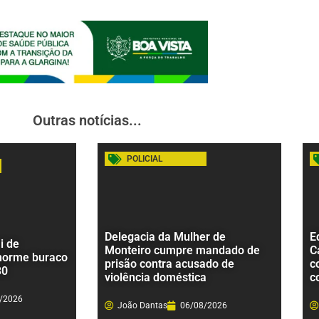
Outras notícias...
POLICIAL
Delegacia da Mulher de
E
i de
Monteiro cumpre mandado de
C
norme buraco
prisão contra acusado de
c
30
violência doméstica
c
/2026
João Dantas
06/08/2026