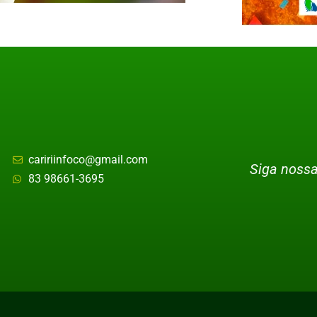
caririinfoco@gmail.com
Siga nossa
83 98661-3695