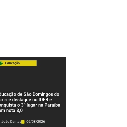
Educação
ducação de São Domingos do
ariri é destaque no IDEB e
onquista o 3º lugar na Paraíba
om nota 8,0
João Dantas
06/08/2026