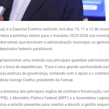
) e a Espacial Eventos realizam, nos dias 10, 11 e 12 de nove
eitos e prefeitas eleitos para o mandato 2025-2028 nos municí
re temas que envolvem a administração municipal, os gestores
deputados federais paraibanos.
de proporcionar uma imersão nas principais questões administrat
 e troca de experiências. “Essa é uma grande oportunidade par
oas práticas de governança, contando com o apoio e o conheci
 disse George Coelho, presidente da Famup.
a presença dos principais órgãos de controle e fiscalização, c
PPB), o Ministério Público Federal (MPF) e a Assembleia Legisl
a e estarão presentes para orientar e discutir a gestão respon