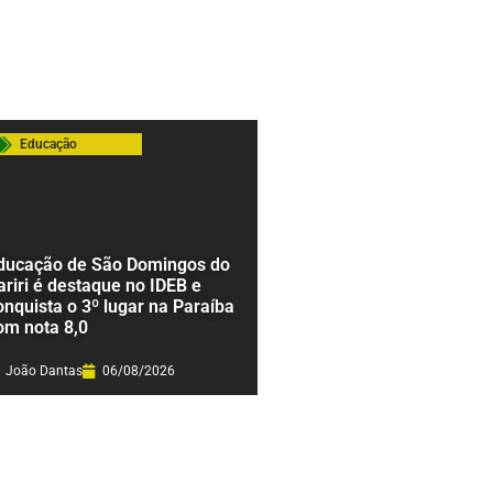
Educação
ducação de São Domingos do
ariri é destaque no IDEB e
onquista o 3º lugar na Paraíba
om nota 8,0
João Dantas
06/08/2026