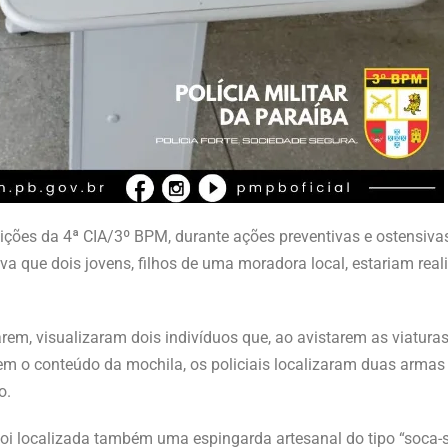
rnições da 4ª CIA/3º BPM, durante ações preventivas e ostensiv
que dois jovens, filhos de uma moradora local, estariam reali
marem, visualizaram dois indivíduos que, ao avistarem as viatu
 o conteúdo da mochila, os policiais localizaram duas armas d
o.
oi localizada também uma espingarda artesanal do tipo “soca-so