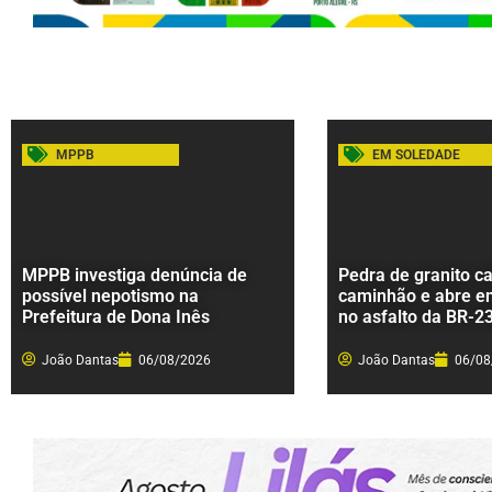
MPPB
EM SOLEDADE
MPPB investiga denúncia de
Pedra de granito ca
possível nepotismo na
caminhão e abre e
Prefeitura de Dona Inês
no asfalto da BR-2
João Dantas
06/08/2026
João Dantas
06/08