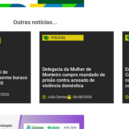
Outras notícias...
POLICIAL
Delegacia da Mulher de
E
i de
Monteiro cumpre mandado de
C
norme buraco
prisão contra acusado de
c
30
violência doméstica
c
/2026
João Dantas
06/08/2026