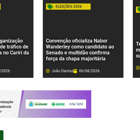
ELEIÇÕES 2026
rganização
Convenção oficializa Nabor
T
de tráfico de
Wanderley como candidato ao
m
 no Cariri da
Senado e multidão confirma
s
força da chapa majoritária
/2026
João Dantas
06/08/2026