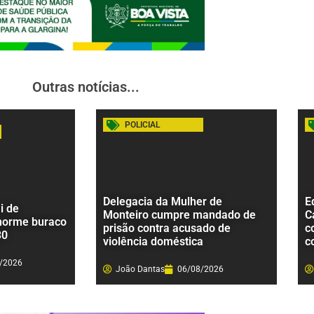
Outras notícias...
POLICIAL
Delegacia da Mulher de
E
i de
Monteiro cumpre mandado de
C
norme buraco
prisão contra acusado de
c
30
violência doméstica
c
/2026
João Dantas
06/08/2026