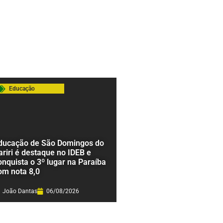
Educação
ducação de São Domingos do
ariri é destaque no IDEB e
onquista o 3º lugar na Paraíba
om nota 8,0
João Dantas
06/08/2026