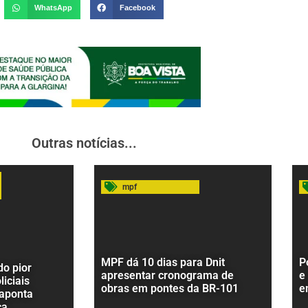
WhatsApp
Facebook
Outras notícias...
mpf
MPF dá 10 dias para Dnit
P
o pior
apresentar cronograma de
e
liciais
obras em pontes da BR-101
e
 aponta
ça