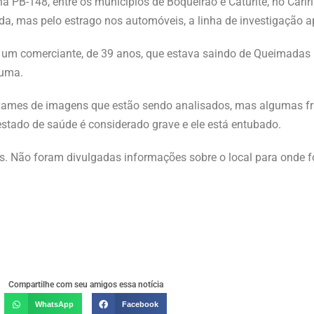
a PB-148, entre os municípios de Boqueirão e Caturité, no Cari
cada, mas pelo estrago nos automóveis, a linha de investigação 
ra um comerciante, de 39 anos, que estava saindo de Queimadas 
auma.
xames de imagens que estão sendo analisados, mas algumas fr
stado de saúde é considerado grave e ele está entubado.
os. Não foram divulgadas informações sobre o local para onde
Compartilhe com seu amigos essa notícia
WhatsApp
Facebook