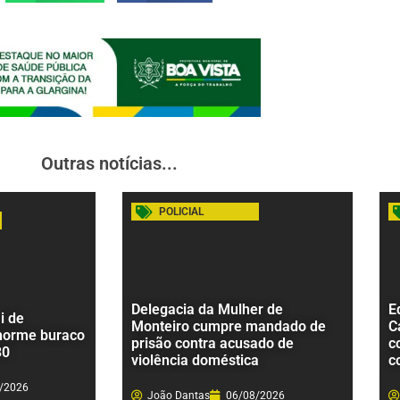
Outras notícias...
POLICIAL
Delegacia da Mulher de
E
i de
Monteiro cumpre mandado de
C
norme buraco
prisão contra acusado de
c
30
violência doméstica
c
/2026
João Dantas
06/08/2026