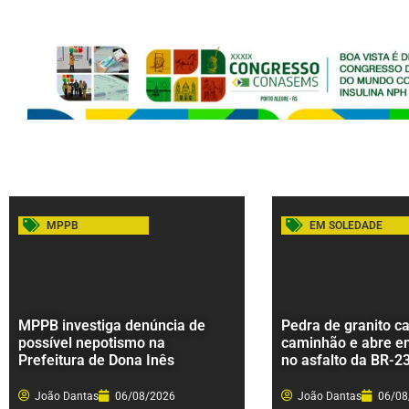
MPPB
EM SOLEDADE
MPPB investiga denúncia de
Pedra de granito ca
possível nepotismo na
caminhão e abre e
Prefeitura de Dona Inês
no asfalto da BR-2
João Dantas
06/08/2026
João Dantas
06/08