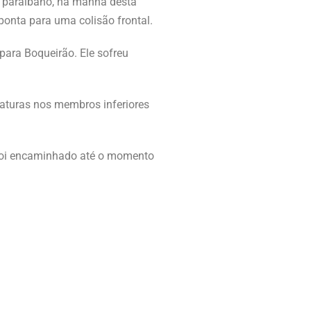
ri paraibano, na manhã desta
aponta para uma colisão frontal.
para Boqueirão. Ele sofreu
aturas nos membros inferiores
 foi encaminhado até o momento