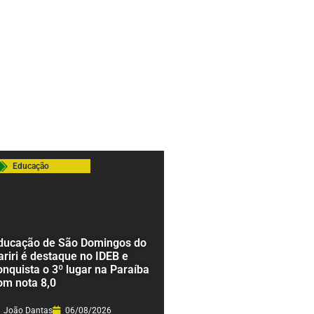
Educação
ducação de São Domingos do
ariri é destaque no IDEB e
onquista o 3º lugar na Paraíba
om nota 8,0
João Dantas
06/08/2026