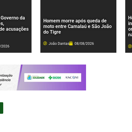
 Governo da
H
Homem morre após queda de
s,
i
moto entre Camalaú e São João
 de acusações
o
do Tigre
n
João Dantas
08/08/2026
/2026