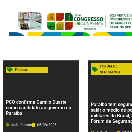
FORÚM DE
Política
SEGURANÇA
PCO confirma Camilo Duarte
Paraíba tem segund
como candidato ao governo da
salário médio de po
Paraíba
militares do Brasil,
Fórum de Seguran
João Dantas
05/08/2026