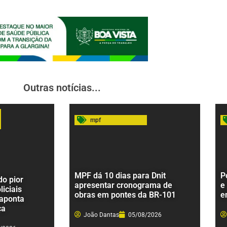
Outras notícias...
mpf
MPF dá 10 dias para Dnit
P
o pior
apresentar cronograma de
e
liciais
obras em pontes da BR-101
e
 aponta
ça
João Dantas
05/08/2026