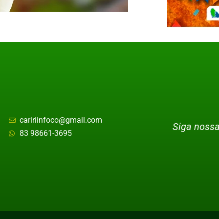
caririinfoco@gmail.com
Siga nossa
83 98661-3695