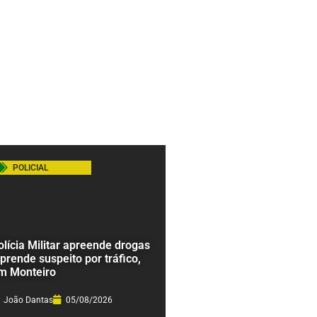
POLICIAL
olícia Militar apreende drogas
 prende suspeito por tráfico,
m Monteiro
João Dantas
05/08/2026