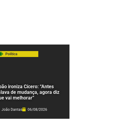
Política
oão ironiza Cícero: “Antes
alava de mudança, agora diz
ue vai melhorar”
João Dantas
06/08/2026