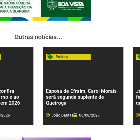
Outras notícias...
Política
onfira
Esposa de Efraim, Carol Morais
J
rno e ao
será segunda suplente de
f
 em 2026
Queiroga
q
/2026
João Dantas
06/08/2026